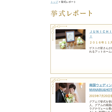
トップ
>
挙式レポート
ＪＵＮＩＣＨＩ
Ｉ
２０１６年１１
ゲストの皆さんが
れるアットホーム
南国ウェディン
MANABU&HOT
2015年7月20日
グアムで挙式を挙
人。グアムの南
ラグナヴェール青