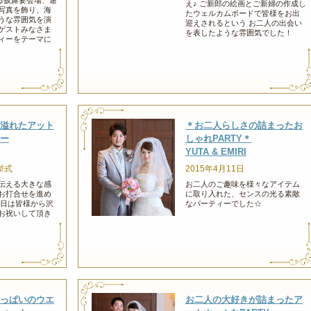
ある披露宴会場、途
え♪ ご新郎の絵画とご新婦の作成し
写真を飾り、海
たウェルカムボードで皆様をお出
うな雰囲気を演
迎えされるという
お二人の出会い
ゲストみなさま
を表したような雰囲気でした！
ィーをテーマに
溢れたアット
＊お二人らしさの詰まったお
ー
しゃれPARTY＊
YUTA & EMIRI
挙式
2015年4月11日
伝える大きな感
お二人のご趣味を様々なアイテム
お打合せを進め
に取り入れた、センスの光る素敵
当日は皆様から沢
なパーティーでした☆
お祝いして頂き
っぱいのウエ
お二人の大好きが詰まったア