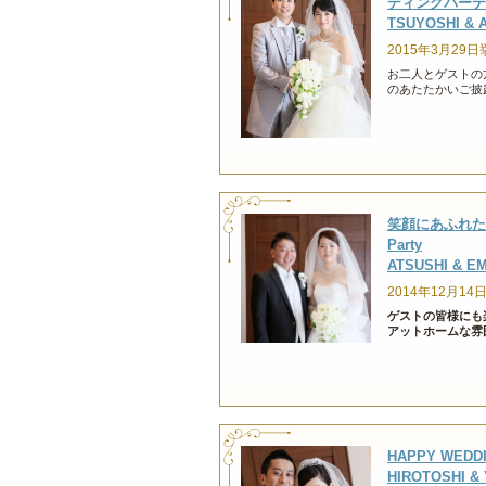
ディングパーテ
TSUYOSHI & 
2015年3月29日
お二人とゲストの
のあたたかいご披
笑顔にあふれたW
Party
ATSUSHI & E
2014年12月14
ゲストの皆様にも
アットホームな雰
HAPPY WEDD
HIROTOSHI &