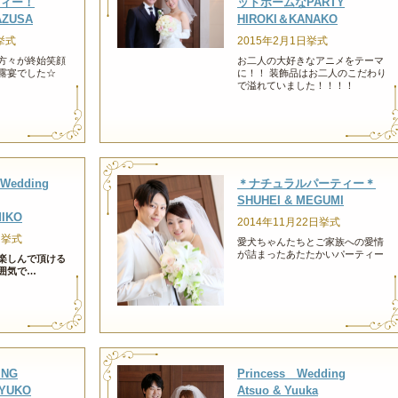
ィー！
ットホームなPARTY
AZUSA
HIROKI＆KANAKO
挙式
2015年2月1日挙式
方々が終始笑顔
お二人の大好きなアニメをテーマ
露宴でした☆
に！！ 装飾品はお二人のこだわり
で溢れていました！！！！
edding
＊ナチュラルパーティー＊
SHUHEI & MEGUMI
MIKO
2014年11月22日挙式
日挙式
愛犬ちゃんたちとご家族への愛情
が詰まったあたたかいパーティー
楽しんで頂ける
囲気で…
ING
Princess Wedding
 YUKO
Atsuo & Yuuka