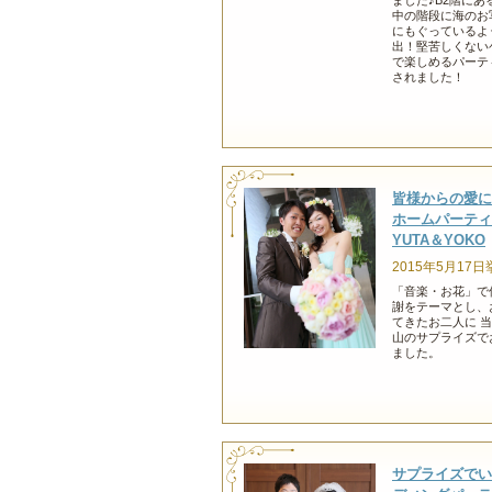
ました♪B2階に
中の階段に海のお
にもぐっているよ
出！堅苦しくない
で楽しめるパーテ
されました！
皆様からの愛に
ホームパーティ
YUTA＆YOKO
2015年5月17日
「音楽・お花」で
謝をテーマとし、
てきたお二人に 
山のサプライズで
ました。
サプライズでい