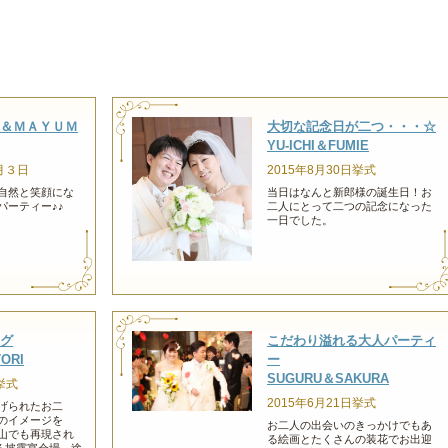
＆ＭＡＹＵＭ
大切な記念日が二つ・・・☆
YU-ICHI＆FUMIE
月３日
2015年8月30日挙式
自然と笑顔にな
当日はなんと新郎様の誕生日！お
パーティー♪♪
二人にとって二つの記念になった
一日でした。
グ
こだわり溢れる大人パーティ
ORI
ー
SUGURU＆SAKURA
挙式
2015年6月21日挙式
げられたお二
国のイメージを
お二人の出会いのきっかけでもあ
山でも再現され
る絵画とたくさんの装花でお出迎