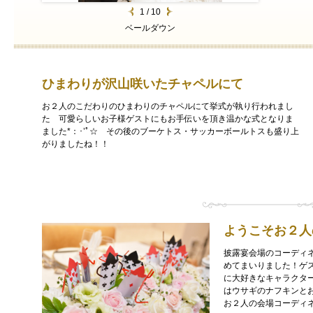
1 / 10
ベールダウン
ひまわりが沢山咲いたチャペルにて
お２人のこだわりのひまわりのチャペルにて挙式が執り行われまし
た 可愛らしいお子様ゲストにもお手伝いを頂き温かな式となりま
ました*：･’ﾟ☆ その後のブーケトス・サッカーボールトスも盛り上
がりましたね！！
ようこそお２人のwe
披露宴会場のコーディ
めてまいりました！ゲ
に大好きなキャラクタ
はウサギのナフキンと
お２人の会場コーディ