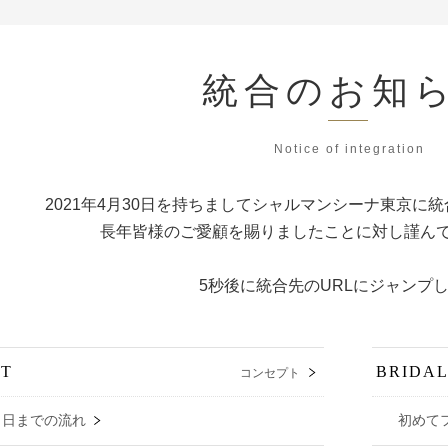
統合のお知
Notice of integration
2021年4月30日を持ちましてシャルマンシーナ東京に
統
長年皆様のご愛顧を賜りましたことに対し
謹ん
5秒後に統合先のURLにジャンプ
PT
BRIDAL
コンセプト
当日までの流れ
初めて