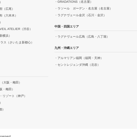
・GRADATIONS（名古屋）
）
・ラソール ガーデン・名古屋（名古屋）
館（広尾）
・ラグナヴェール金沢（石川・金沢）
布（六本木）
）
中国・四国エリア
AVEIL ATELIER（渋谷）
新横浜）
・ラグナヴェール広島（広島・八丁堀）
テラス（さいたま新都心）
九州・沖縄エリア
）
・アルマリアン福岡（福岡・天神）
・セントレジェンダ沖縄（北谷）
ア（大阪・梅田）
阪・梅田）
・リゾート（神戸）
）
京都）
reserved.