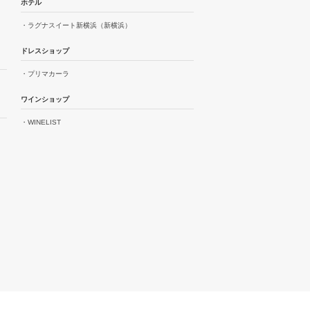
ホテル
・ラグナスイート新横浜（新横浜）
ドレスショップ
・プリマカーラ
ワインショップ
・WINELIST