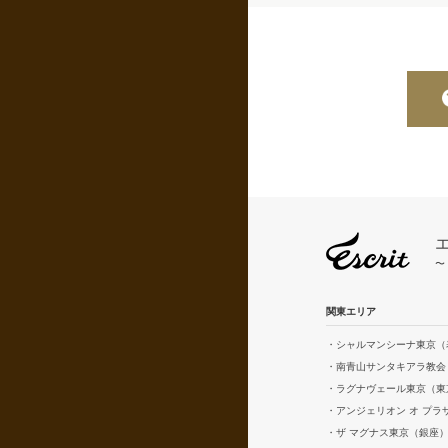
〜
関東エリア
・シャルマンシーナ東京（
・南青山サンタキアラ教会
・ラグナヴェール東京（東
・アンジェリオン オ プ
・ザ マグナス東京（銀座