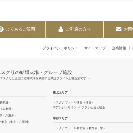
よくあるご質問
ご列席の方へ
お問
プライバシーポリシー
サイトマップ
企業情報
エスクリの結婚式場・グループ施設
 エスクリは全国に結婚式場を展開する東証プライム上場企業です 〜
東北エリア
表参道）
・ラグナヴェール仙台（仙台）
※アンジェリオン オ プラザ仙台と統合
（表参道）
京・八重洲）
中部エリア
ラザ東京（東京・八重洲）
・ラグナヴェール名古屋（名古屋・栄）
）