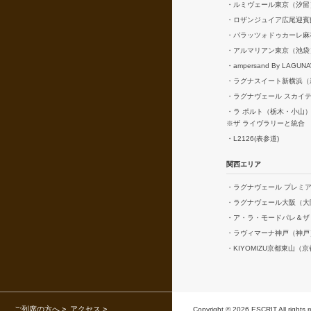
・ルミヴェール東京（汐留
・ロザンジュイア広尾迎賓
・パラッツォドゥカーレ麻
・アルマリアン東京（池袋
・ampersand By LAGUN
・ラグナスイート新横浜（
・ラグナヴェール スカイ
・ラ ポルト（栃木・小山
※ザ ライヴラリーと統合
・L2126(表参道)
関西エリア
・ラグナヴェール プレミ
・ラグナヴェール大阪（大
・ア・ラ・モードパレ＆ザ
・ラヴィマーナ神戸（神戸
・KIYOMIZU京都東山（
ご列席の方へ
アクセス
Copyright © 2026 ESCRIT All rights 