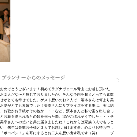
おめでとうございます！初めてラグナヴェール青山にお越し頂いた
お２人だな〜と感じておりましたが、そんな予想を超えとっても素敵
せがとても幸せでした。ゲスト想いのお２人で、濱本さんは何より美
お姿がとても素敵でした！美幸さんにサプライズをする事は、実は結
、お歌かお手紙かその他か・・・など、濱本さんと私で案を出し合っ
とお花を贈られるとの旨を伺った際、涙がこぼれそうでした・・・そ
美幸さんへの想いと共に届きましたね！これからは家族３人でもっと
い 来年は是非お子様と３人でお越し頂けます事、心よりお待ち申し
 PS「ポコパン！」を耳にするとお二人を想い出す私です（笑） プ