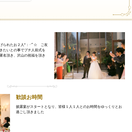
られたお２人*：･’ﾟ☆ ご友
きたいとの事でプチ人前式を
署名頂き、沢山の祝福を頂き
歓談お時間
披露宴がスタートとなり、皆様１人１人とのお時間をゆっくりとお
過ごし頂きました