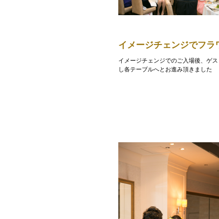
イメージチェンジでフラ
イメージチェンジでのご入場後、ゲス
し各テーブルへとお進み頂きました