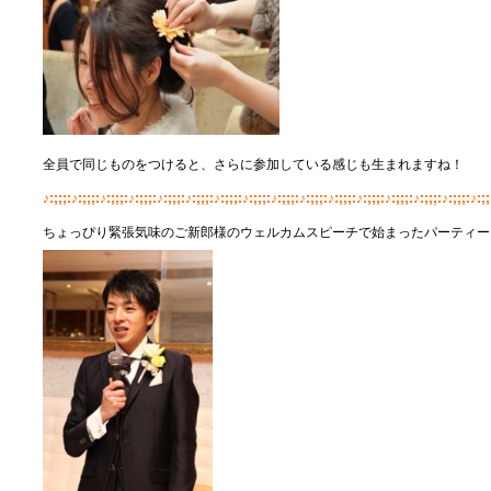
全員で同じものをつけると、さらに参加している感じも生まれますね！
♪:;;;:♪:;;;:♪:;;;:♪:;;;:♪:;;;:♪:;;;:♪:;;;:♪:;;;:♪:;;;:♪:;;;:♪:;;;:♪:;;;:♪:;;;:♪:;;;:♪:;;;:♪:;;
ちょっぴり緊張気味のご新郎様のウェルカムスピーチで始まったパーティー