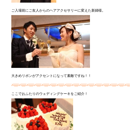
ご入場前にご友人からのヘアアクセサリーに変えた新婦様。
大きめリボンがアクセントになって素敵ですね！！
♪:;;;:♪:;;;:♪:;;;:♪:;;;:♪:;;;:♪:;;;:♪:;;;:♪:;;;:♪:;;;:♪:;;;:♪:;;;:♪:;;;:♪:;;;:♪:;;;:♪:;;;:♪:;;
ここでおふたりのウェディングケーキをご紹介！