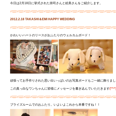
今日は2月18日に挙式された崇司さんと絵美さんをご紹介します。
♪:;;;:♪:;;;:♪:;;;:♪:;;;:♪:;;;:♪:;;;:♪:;;;:♪:;;;:♪:;;;:♪:;;;:♪:;;;:♪:;;;:♪:;;;:♪:;;;:♪:;;;:♪:;;
2012.2.18
TAKASHI
＆EMI
HAPPY
WEDDING
♪:;;;:♪:;;;:♪:;;;:♪:;;;:♪:;;;:♪:;;;:♪:;;;:♪:;;;:♪:;;;:♪:;;;:♪:;;;:♪:;;;:♪:;;;:♪:;;;:♪:;;;:♪:;;
かわいいハートのリースがおふたりのウェルカムボード！
頑張ってお手作りされた思い出いっぱいのお写真ボードもご一緒に飾りまし
この真っ白なワンちゃんに皆様にメッセージを書き込んでいただきます
(*^^
♪:;;;:♪:;;;:♪:;;;:♪:;;;:♪:;;;:♪:;;;:♪:;;;:♪:;;;:♪:;;;:♪:;;;:♪:;;;:♪:;;;:♪:;;;:♪:;;;:♪:;;;:♪:;;
ブライズルームでのおふたり。いよいよこれから本番ですね！！