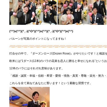
(^^)v
(^^)
(^_-)
(^O^)
(^^)v
(^^)
(^_-)
(^O^)
(^^)v
(^^)
バルーンが写真のポイントになってますね！
♪:;;;:♪:;;;:♪:;;;:♪:;;;:♪:;;;:♪:;;;:♪:;;;:♪:;;;:♪:;;;:♪:;;;:♪:;;;:♪:;;;:♪:;;;:♪:;;;:♪:;;;:♪:;;
打合せの中で、『ダーズンローズ(Dozen Rose)』がやりたいです！と相
欧米には“1ダース(12本)のバラの花束を恋人に贈ると幸せになれる”という
12本のバラにはそれぞれ意味があります。
「感謝・誠実・幸福・信頼・希望・愛情・情熱・真実・尊敬・栄光・努力・
これらを全て束ねてあなたに誓います！という素敵な習慣です。