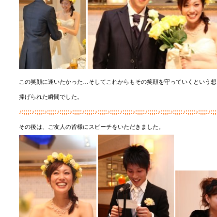
この笑顔に逢いたかった…そしてこれからもその笑顔を守っていくという想
捧げられた瞬間でした。
♪:;;;:♪:;;;:♪:;;;:♪:;;;:♪:;;;:♪:;;;:♪:;;;:♪:;;;:♪:;;;:♪:;;;:♪:;;;:♪:;;;:♪:;;;:♪:;;;:♪:;;;:♪:;;
その後は、ご友人の皆様にスピーチをいただきました。