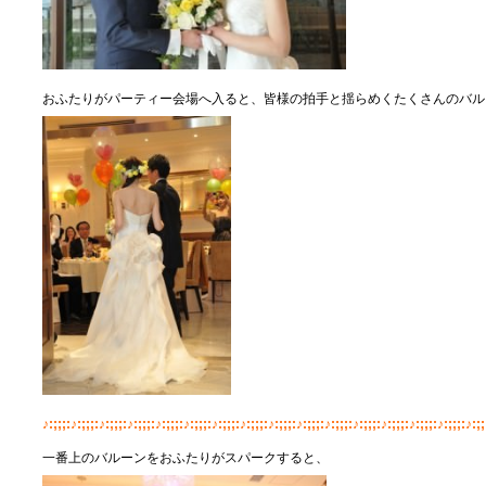
おふたりがパーティー会場へ入ると、皆様の拍手と揺らめくたくさんのバル
♪:;;;:♪:;;;:♪:;;;:♪:;;;:♪:;;;:♪:;;;:♪:;;;:♪:;;;:♪:;;;:♪:;;;:♪:;;;:♪:;;;:♪:;;;:♪:;;;:♪:;;;:♪:;;
一番上のバルーンをおふたりがスパークすると、