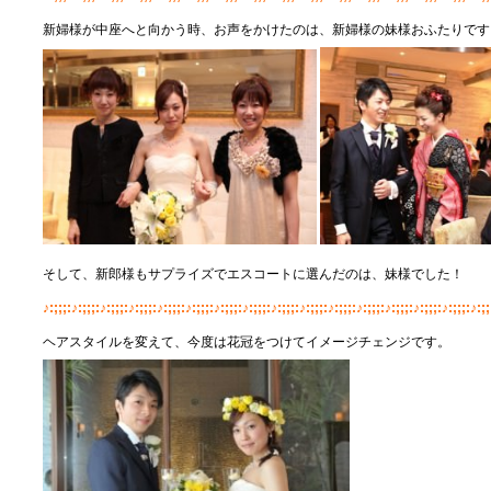
新婦様が中座へと向かう時、お声をかけたのは、新婦様の妹様おふたりです
そして、新郎様もサプライズでエスコートに選んだのは、妹様でした！
♪:;;;:♪:;;;:♪:;;;:♪:;;;:♪:;;;:♪:;;;:♪:;;;:♪:;;;:♪:;;;:♪:;;;:♪:;;;:♪:;;;:♪:;;;:♪:;;;:♪:;;;:♪:;;
ヘアスタイルを変えて、今度は花冠をつけてイメージチェンジです。