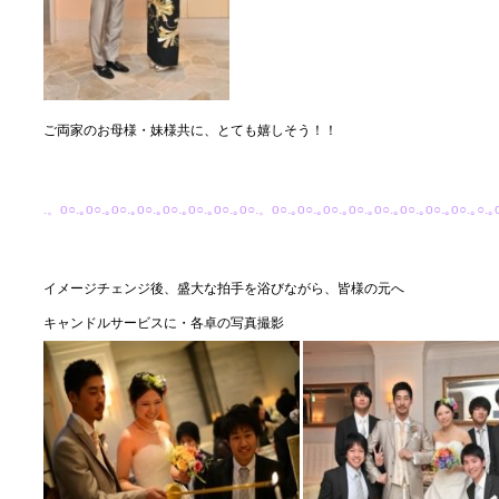
ご両家のお母様・妹様共に、とても嬉しそう！！
.。o○.｡o○.｡o○.｡o○.｡o○.｡o○.｡o○.｡o○.。o○.｡o○.｡o○.｡o○.｡o○.｡o○.｡o○.｡o○.｡○.｡
イメージチェンジ後、盛大な拍手を浴びながら、皆様の元へ
キャンドルサービスに・各卓の写真撮影