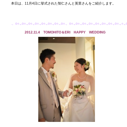
本日は、11月4日に挙式された智仁さんと英里さんをご紹介します。
.。o○.｡o○.｡o○.｡o○.｡o○.｡o○.｡o○.｡o○.。o○.｡o○.｡o○.｡o○.｡o○.｡o○.｡o○.｡o○.｡○.｡
2012.11.4 TOMOHITO＆ERI HAPPY WEDDING