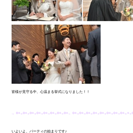
皆様が見守る中、心温まる挙式になりました！！
.。o○.｡o○.｡o○.｡o○.｡o○.｡o○.｡o○.｡o○.。o○.｡o○.｡o○.｡o○.｡o○.｡o○.｡o○.｡o○.｡○.｡
いよいよ、パーティの始まりです♪