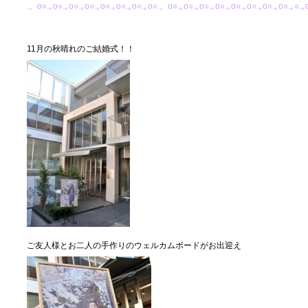
.。o○.｡o○.｡o○.｡o○.｡o○.｡o○.｡o○.｡o○.。o○.｡o○.｡o○.｡o○.｡o○.｡o○.｡o○.｡o○.｡○.｡
11月の秋晴れのご結婚式！！
ご友人様とお二人の手作りのウェルカムボードがお出迎え