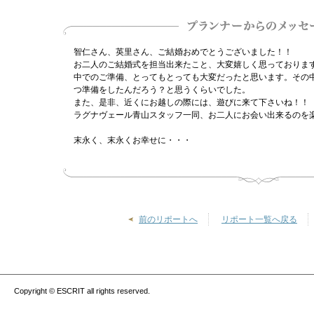
智仁さん、英里さん、ご結婚おめでとうございました！！
お二人のご結婚式を担当出来たこと、大変嬉しく思っておりま
中でのご準備、とってもとっても大変だったと思います。その
つ準備をしたんだろう？と思うくらいでした。
また、是非、近くにお越しの際には、遊びに来て下さいね！！
ラグナヴェール青山スタッフ一同、お二人にお会い出来るのを
末永く、末永くお幸せに・・・
前のリポートへ
リポート一覧へ戻る
Copyright © ESCRIT all rights reserved.