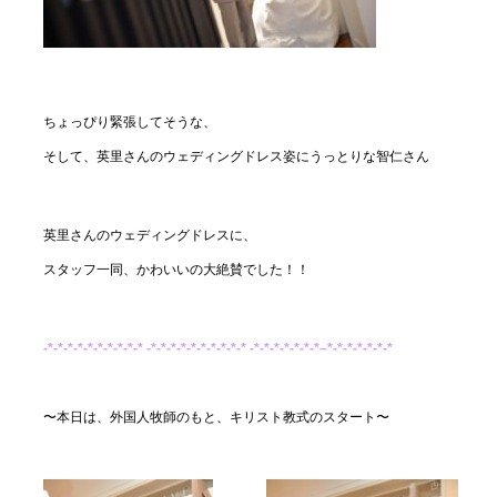
ちょっぴり緊張してそうな、
そして、英里さんのウェディングドレス姿にうっとりな智仁さん
英里さんのウェディングドレスに、
スタッフ一同、かわいいの大絶賛でした！！
-*-*-*-*-*-*-*-*-*-* -*-*-*-*-*-*-*-*-*-* -*-*-*-*-*-*-*–*-*-*-*-*-*-*
〜本日は、外国人牧師のもと、キリスト教式のスタート〜